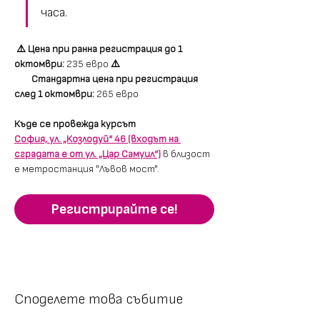
часа.  
⚠️ Цена при ранна регистрация до 1 
октомври: 
235 евро 
⚠️ 
        Стандартна цена при регистрация 
след 1 октомври: 
265 евро
Къде се провежда курсът
София, ул. „Козлодуй“ 46 (входът на 
сградата е от ул. „Цар Самуил“)
в близост 
е метростанция "Лъвов мост".
Регистрирайте се!
Споделете това събитие