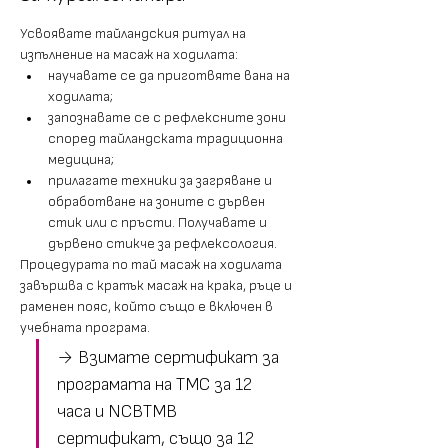
Усвоявате тайландския ритуал на 
изпълнение на масаж на ходилата: 
научавате се да приготвяте вана на 
ходилата; 
запознавате се с рефлексните зони 
според тайландската традиционна 
медицина;
прилагате техники за загряване и 
обработване на зоните с дървен 
стик или с пръсти. Получавате и 
дървено стикче за рефлексология.
Процедурата по тай масаж на ходилата 
завършва с кратък масаж на крака, ръце и 
раменен пояс, който също е включен в 
учебната програма. 
→ Взимате сертификат за 
програмата на ТМС за 12 
часа и NCBTMB 
сертификат, също за 12 