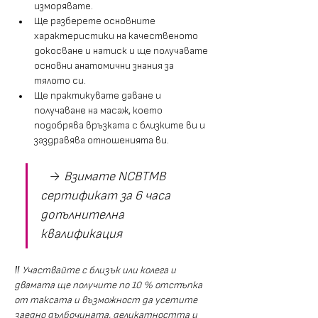
изморявате.
Ще разберете основните 
характеристики на качественото 
докосване и натиск и ще получавате 
основни анатомични знания за 
тялото си.
Ще практикувате даване и 
получаване на масаж, което 
подобрява връзката с близките ви и 
заздравява отношенията ви.
   → 
Взимате NCBTMB 
сертификат за 6 часа 
допълнителна 
квалификация 
‼️ Участвайте с близък или колега и 
двамата ще получите по 10 % отстъпка 
от таксата и възможност да усетите 
заедно дълбочината, деликатността и 