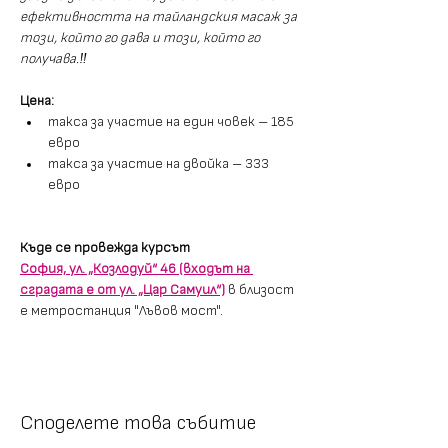
ефективността на тайландския масаж за 
този, който го дава и този, който го 
получава.‼️
Цена:
такса за участие на един човек – 185 
евро
такса за участие на двойка – 333 
евро
Къде се провежда курсът
София, ул. „Козлодуй“ 46 (входът на 
сградата е от ул. „Цар Самуил“)
в близост 
е метростанция "Лъвов мост".
Споделете това събитие