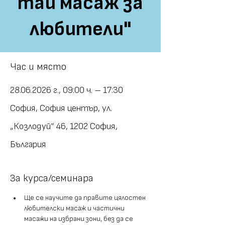
тай масаж за
любители"
Час и място
28.06.2026 г., 09:00 ч. – 17:30
София, София център, ул.
„Козлодуй“ 46, 1202 София,
България
За курса/семинара
Ще се научите да правите цялостен 
любителски масаж и частични 
масажи на избрани зони, без да се 