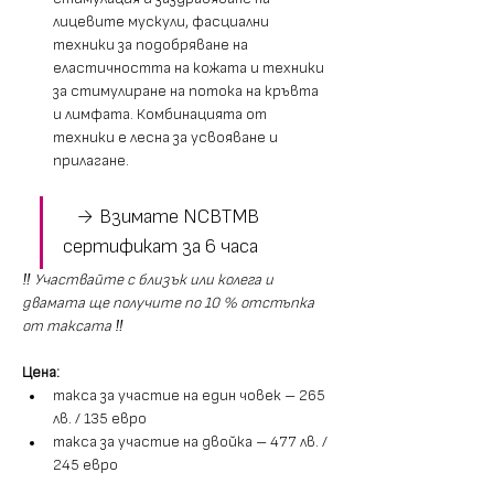
лицевите мускули, фасциални 
техники за подобряване на 
еластичността на кожата и техники 
за стимулиране на потока на кръвта 
и лимфата. Комбинацията от 
техники е лесна за усвояване и 
прилагане. 
   → Взимате NCBTMB 
сертификат за 6 часа 
‼️ Участвайте с близък или колега и 
двамата ще получите по 10 % отстъпка 
от таксата ‼️
Цена:
такса за участие на един човек – 265 
лв. / 135 евро
такса за участие на двойка – 477 лв. / 
245 евро