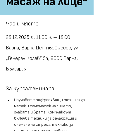
масаж на лице“
Час и място
28.12.2025 г., 11:00 ч. – 18:00
Варна, Варна ЦентърОдесос, ул.
„Генерал Колев“ 54, 9000 Варна,
България
За курса/семинара
Научавате разкрасяващи техники за 
масаж и самомасаж на лицето, 
главата и врата. Комплексът 
включва техники за релаксация и 
снемане на стреса, техники за 
стимулация и заздравяване на 